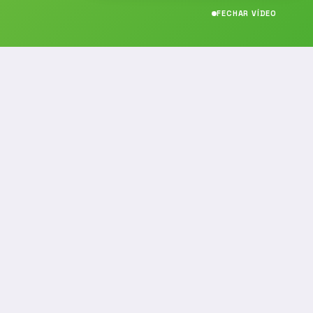
FECHAR VÍDEO
CONTATO
(19) 989314021
(19) 9 8931-4021
contato@noticiafm.com.br
comercial@noticiafm.com.br