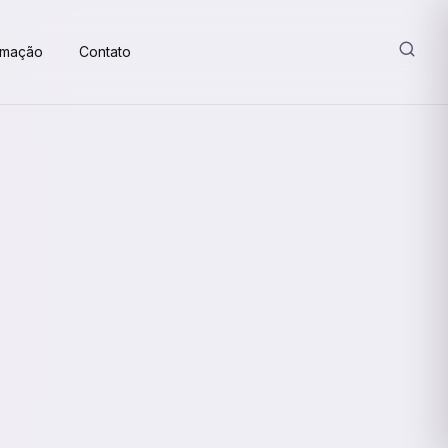
amação
Contato