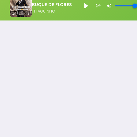
BUQUE DE FLORES
THIAGUINHO
Notícia FM
Ligou, Virou Notícia!
Todos os Direito Reservados - uHost ·
Política de P