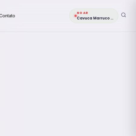
NO AR
Contato
Cavuca Marruco Véio