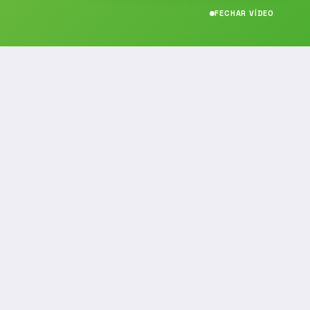
FECHAR VÍDEO
CONTATO
(19) 989314021
(19) 9 8931-4021
contato@noticiafm.com.br
comercial@noticiafm.com.br