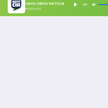
LIGOU VIROU NOTICIA
Notícia FM
Notícia FM
Ligou, Virou Notícia!
Todos os Direito Reservados - uHost ·
Política de P