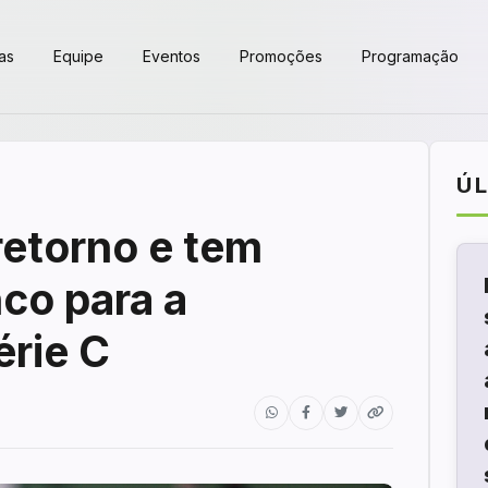
as
Equipe
Eventos
Promoções
Programação
Ú
retorno e tem
co para a
érie C