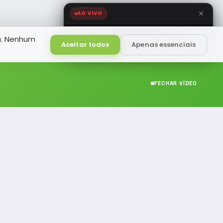
AO VIVO
NOTÍCIA FM
a. Nenhum
HD
Ao Vivo
Aceitar todos
Apenas essenciais
FECHAR VÍDEO
CONTATO
(19) 989314021
(19) 9 8931-4021
contato@noticiafm.com.br
comercial@noticiafm.com.br