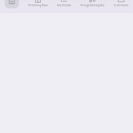
Promoções
Notícias
Programação
Contato
Notícia FM
Ligou, Virou Notícia!
NAVEGAÇÃO
Promoções
Programação
Sobre nós
Notícias
Equipe