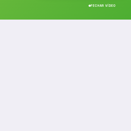
FECHAR VÍDEO
CONTATO
(19) 989314021
(19) 9 8931-4021
contato@noticiafm.com.br
comercial@noticiafm.com.br