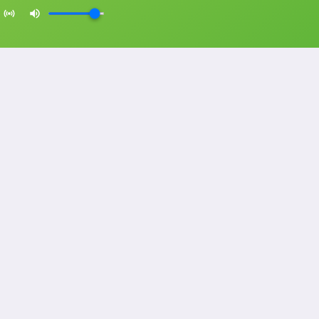
NAVEGAÇÃO
Promoções
Programação
Sobre nós
Notícias
Equipe
Eventos
Contato
rivacidade