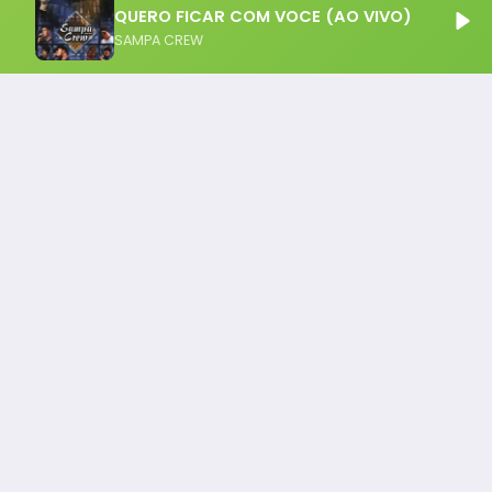
QUERO FICAR COM VOCE (AO VIVO)
SAMPA CREW
Notícia FM
Ligou, Virou Notícia!
Todos os Direito Reservados - uHost ·
Política de P