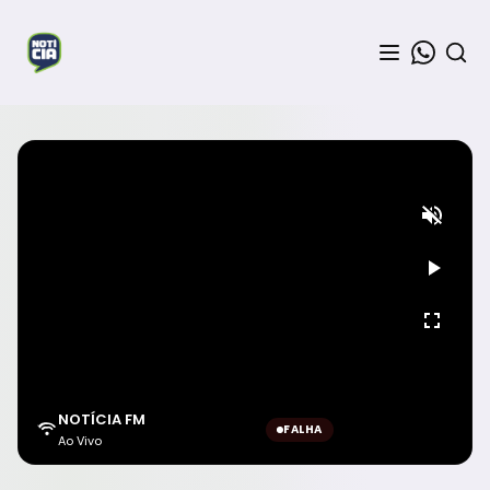
NOTÍCIA FM
FALHA
Ao Vivo
Aguardando sinal...