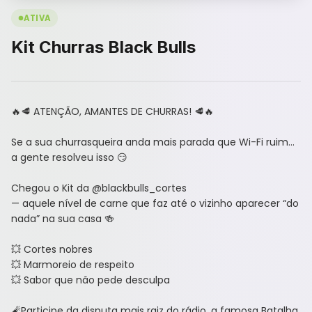
ATIVA
Kit Churras Black Bulls
🔥🥩 ATENÇÃO, AMANTES DE CHURRAS! 🥩🔥
Se a sua churrasqueira anda mais parada que Wi-Fi ruim…
a gente resolveu isso 😏
Chegou o Kit da @blackbulls_cortes
— aquele nível de carne que faz até o vizinho aparecer “do
nada” na sua casa 🍻
💥 Cortes nobres
💥 Marmoreio de respeito
💥 Sabor que não pede desculpa
🧨Participe da disputa mais raiz do rádio, a famosa Batalha