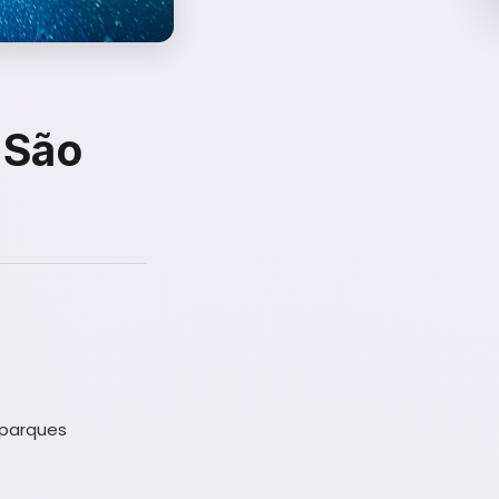
 São
 parques