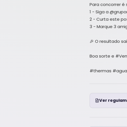
Para concorrer é 
1 - Siga a @grup
2 - Curta este po
3 - Marque 3 ami
🎉 O resultado sa
Boa sorte e #Ve
#thermas #agua #
Ver regulam