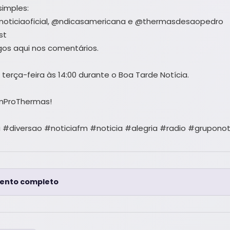
simples:
onoticiaoficial, @ndicasamericana e @thermasdesaopedro
st
gos aqui nos comentários.
i terça-feira às 14:00 durante o Boa Tarde Notícia.
mProThermas!
diversao #noticiafm #noticia #alegria #radio #gruponot
ento completo