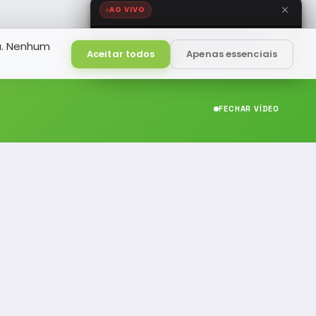
AO VIVO
NOTÍCIA FM
a. Nenhum
HD
Ao Vivo
Aceitar todos
Apenas essenciais
FECHAR VÍDEO
CONTATO
(19) 989314021
(19) 9 8931-4021
contato@noticiafm.com.br
comercial@noticiafm.com.br