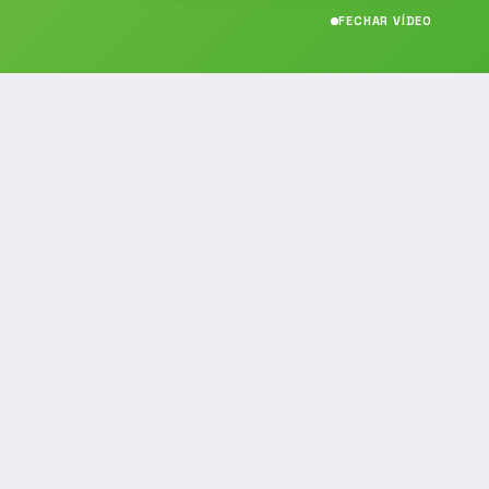
FECHAR VÍDEO
CONTATO
(19) 989314021
(19) 9 8931-4021
contato@noticiafm.com.br
comercial@noticiafm.com.br