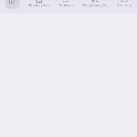
Promoções
Notícias
Programação
Contato
Notícia FM
Ligou, Virou Notícia!
NAVEGAÇÃO
Promoções
Programação
Sobre nós
Notícias
Equipe