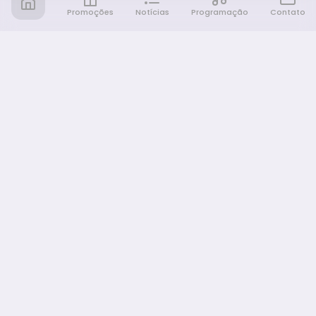
Promoções
Notícias
Programação
Contato
Notícia FM
Ligou, Virou Notícia!
NAVEGAÇÃO
Promoções
Programação
Sobre nós
Notícias
Equipe