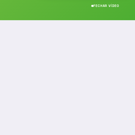
FECHAR VÍDEO
CONTATO
(19) 989314021
(19) 9 8931-4021
contato@noticiafm.com.br
comercial@noticiafm.com.br