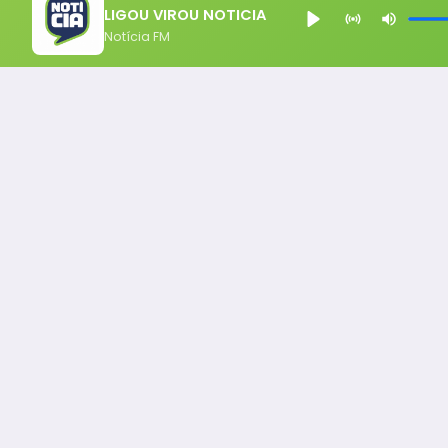
LIGOU VIROU NOTICIA
Notícia FM
Notícia FM
Ligou, Virou Notícia!
Todos os Direito Reservados - uHost ·
Política de P