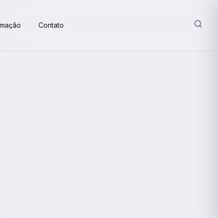
amação
Contato