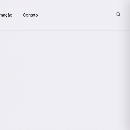
amação
Contato