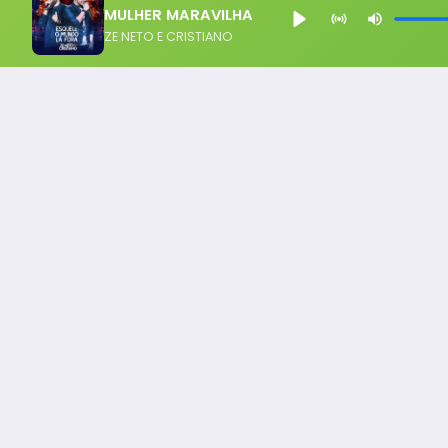
MULHER MARAVILHA
ZE NETO E CRISTIANO
Notícia FM
Ligou, Virou Notícia!
Todos os Direito Reservados - uHost ·
Política de P