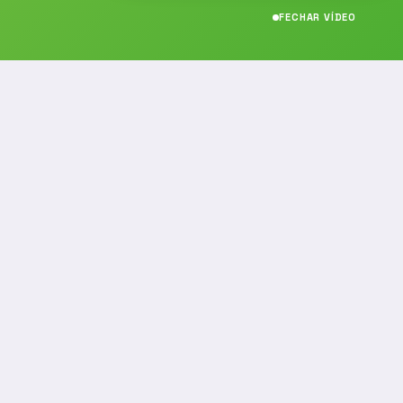
FECHAR VÍDEO
CONTATO
(19) 989314021
(19) 9 8931-4021
contato@noticiafm.com.br
comercial@noticiafm.com.br