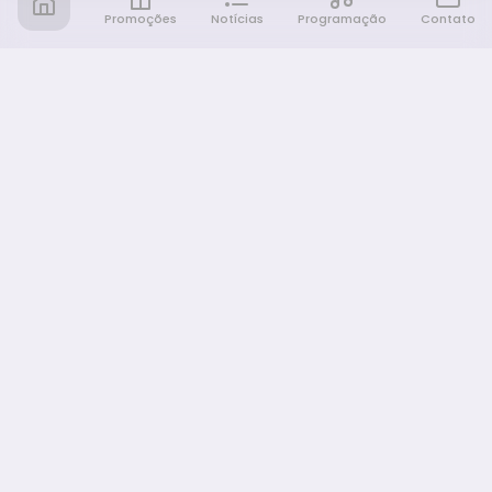
Promoções
Notícias
Programação
Contato
Notícia FM
Ligou, Virou Notícia!
NAVEGAÇÃO
Promoções
Programação
Sobre nós
Notícias
Equipe