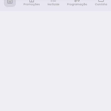
Promoções
Notícias
Programação
Contato
Notícia FM
Ligou, Virou Notícia!
NAVEGAÇÃO
Promoções
Programação
Sobre nós
Notícias
Equipe