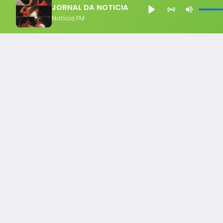
JORNAL DA NOTICIA
Notícia FM
Notícia FM
Ligou, Virou Notícia!
Todos os Direito Reservados - uHost ·
Política de P