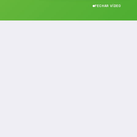
FECHAR VÍDEO
CONTATO
(19) 989314021
(19) 9 8931-4021
contato@noticiafm.com.br
comercial@noticiafm.com.br