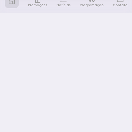
Promoções
Notícias
Programação
Contato
Notícia FM
Ligou, Virou Notícia!
NAVEGAÇÃO
Promoções
Programação
Sobre nós
Notícias
Equipe