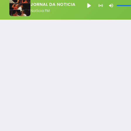
JORNAL DA NOTICIA
Notícia FM
Notícia FM
Ligou, Virou Notícia!
Todos os Direito Reservados - uHost ·
Política de P