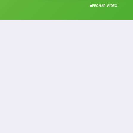
FECHAR VÍDEO
CONTATO
(19) 989314021
(19) 9 8931-4021
contato@noticiafm.com.br
comercial@noticiafm.com.br