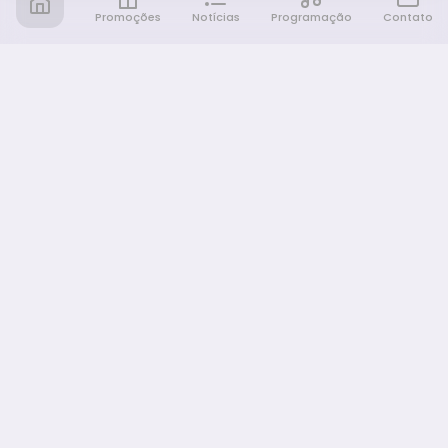
Promoções
Notícias
Programação
Contato
Notícia FM
Ligou, Virou Notícia!
NAVEGAÇÃO
Promoções
Programação
Sobre nós
Notícias
Equipe