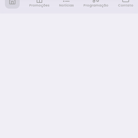
Promoções
Notícias
Programação
Contato
Notícia FM
Ligou, Virou Notícia!
NAVEGAÇÃO
Promoções
Programação
Sobre nós
Notícias
Equipe