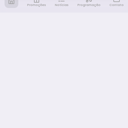
Promoções
Notícias
Programação
Contato
Notícia FM
Ligou, Virou Notícia!
NAVEGAÇÃO
Promoções
Programação
Sobre nós
Notícias
Equipe