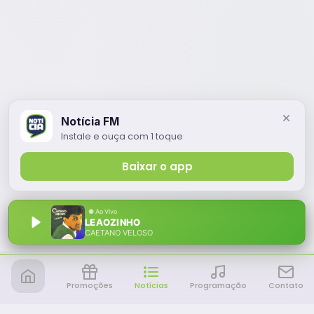
Notícia FM
Instale e ouça com 1 toque
Baixar o app
LEAOZINHO
CAETANO VELOSO
Promoções
Notícias
Programação
Contato