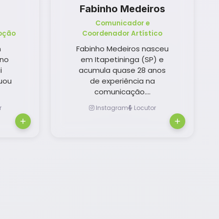
Fabinho Medeiros
Comunicador e
oção
Coordenador Artístico
m
Fabinho Medeiros nasceu
 no
em Itapetininga (SP) e
i
acumula quase 28 anos
uou
de experiência na
comunicação....
r
Instagram
Locutor