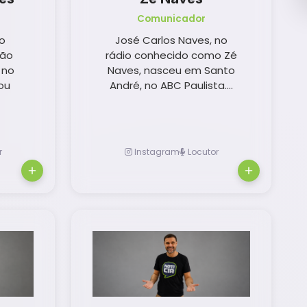
Comunicador
o
José Carlos Naves, no
São
rádio conhecido como Zé
 no
Naves, nasceu em Santo
uou
André, no ABC Paulista....
r
Instagram
Locutor