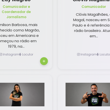
Comunicador e
Comunicador
Coordenador de
Clóvis Magalhães, 
Jornalismo
Magal, nasceu em 
milson Barbosa, mais
Paulo e é referência
hecido como Magrão,
rádio brasileiro. At
sceu em Americana e
em...
omeçou no rádio em
1979, na...
Instagram
Locutor
Instagram
Locuto