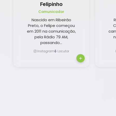
Felipinho
Comunicador
Nascido em Ribeirão
R
Preto, o Felipe começou
C
em 2011 na comunicação,
car
pela Rádio 79 AM,
n
passando...
Instagram
Locutor