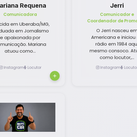
ariana Requena
Jerri
Comunicadora
Comunicador e
Coordenador de Prom
cida em Uberaba/MG,
O Jerri nasceu e
duada em Jornalismo
Americana e iniciou
e apaixonada por
rádio em 1984 aqu
municação. Mariana
mesmo consoco. At
atuou como...
como locutor,...
Instagram
Locutor
Instagram
Locuto