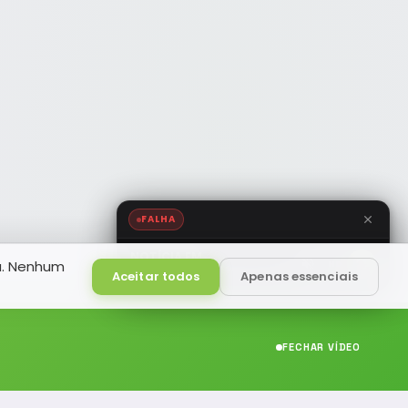
FALHA
NOTÍCIA FM
a. Nenhum
HD
Ao Vivo
Aceitar todos
Apenas essenciais
FECHAR VÍDEO
CONTATO