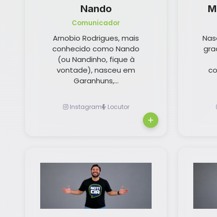
Nando
M
Comunicador
Arnobio Rodrigues, mais
Nas
conhecido como Nando
gra
(ou Nandinho, fique à
vontade), nasceu em
co
Garanhuns,...
Instagram
Locutor