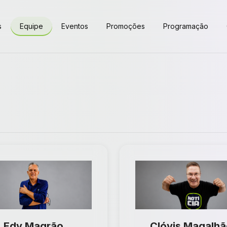
s
Equipe
Eventos
Promoções
Programação
Edy Magrão
Clóvis Magalhã