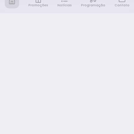
Promoções
Notícias
Programação
Contato
Notícia FM
Ligou, Virou Notícia!
NAVEGAÇÃO
Promoções
Programação
Sobre nós
Notícias
Equipe