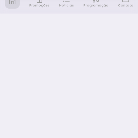
Promoções
Notícias
Programação
Contato
Notícia FM
Ligou, Virou Notícia!
NAVEGAÇÃO
Promoções
Programação
Sobre nós
Notícias
Equipe