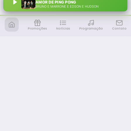
AMOR DE PING PONG
BRUNO E MARRONE E EDSON E HUDSON
Promoções
Notícias
Programação
Contato
Notícia FM
Ligou, Virou Notícia!
NAVEGAÇÃO
Promoções
Programação
Sobre nós