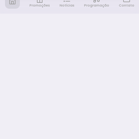
Promoções
Notícias
Programação
Contato
Notícia FM
Ligou, Virou Notícia!
NAVEGAÇÃO
Promoções
Programação
Sobre nós
Notícias
Equipe