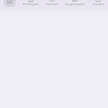
Promoções
Notícias
Programação
Contato
Notícia FM
Ligou, Virou Notícia!
NAVEGAÇÃO
Promoções
Programação
Sobre nós
Notícias
Equipe