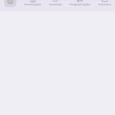
Promoções
Notícias
Programação
Contato
Notícia FM
Ligou, Virou Notícia!
NAVEGAÇÃO
Promoções
Programação
Sobre nós
Notícias
Equipe