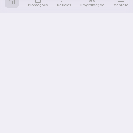
Promoções
Notícias
Programação
Contato
Notícia FM
Ligou, Virou Notícia!
NAVEGAÇÃO
Promoções
Programação
Sobre nós
Notícias
Equipe