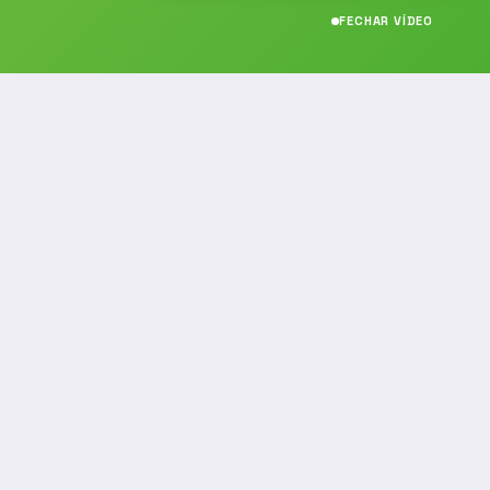
FECHAR VÍDEO
CONTATO
(19) 989314021
(19) 9 8931-4021
contato@noticiafm.com.br
comercial@noticiafm.com.br