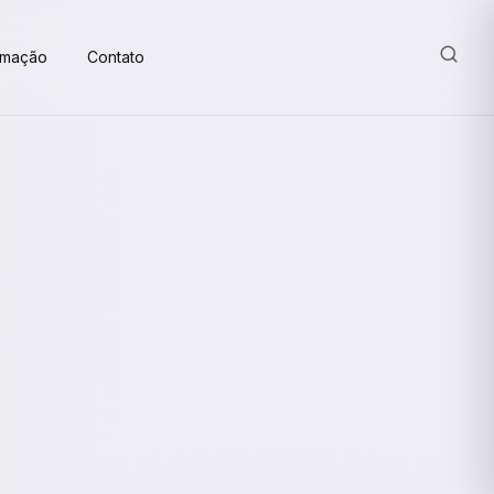
amação
Contato