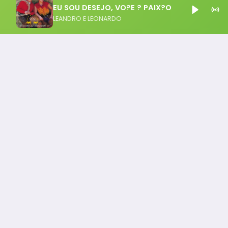
EU SOU DESEJO, VO?E ? PAIX?O
LEANDRO E LEONARDO
Notícia FM
Ligou, Virou Notícia!
Todos os Direito Reservados - uHost ·
Política de P