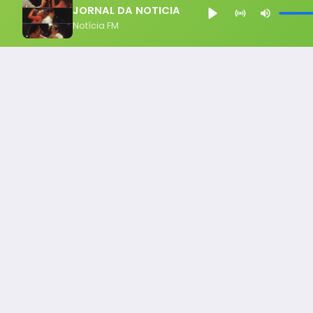
JORNAL DA NOTICIA
Notícia FM
Notícia FM
Ligou, Virou Notícia!
Todos os Direito Reservados - uHost ·
Política de P