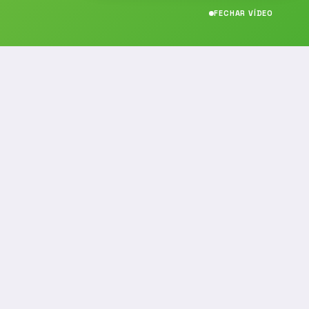
FECHAR VÍDEO
CONTATO
(19) 989314021
(19) 9 8931-4021
contato@noticiafm.com.br
comercial@noticiafm.com.br