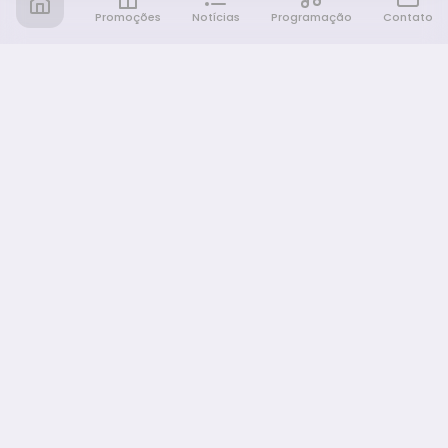
Promoções
Notícias
Programação
Contato
Notícia FM
Ligou, Virou Notícia!
NAVEGAÇÃO
Promoções
Programação
Sobre nós
Notícias
Equipe