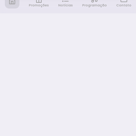
Promoções
Notícias
Programação
Contato
Notícia FM
Ligou, Virou Notícia!
NAVEGAÇÃO
Promoções
Programação
Sobre nós
Notícias
Equipe