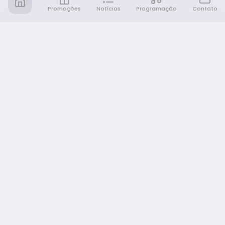
Promoções
Notícias
Programação
Contato
Notícia FM
Ligou, Virou Notícia!
NAVEGAÇÃO
Promoções
Programação
Sobre nós
Notícias
Equipe