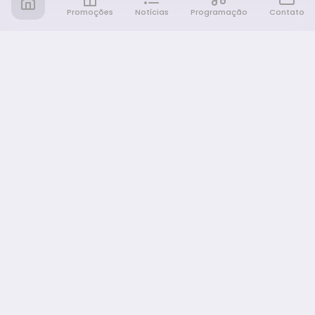
Promoções
Notícias
Programação
Contato
Notícia FM
Ligou, Virou Notícia!
NAVEGAÇÃO
Promoções
Programação
Sobre nós
Notícias
Equipe