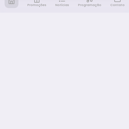
Promoções
Notícias
Programação
Contato
Notícia FM
Ligou, Virou Notícia!
NAVEGAÇÃO
Promoções
Programação
Sobre nós
Notícias
Equipe