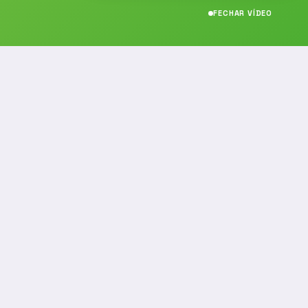
FECHAR VÍDEO
CONTATO
(19) 989314021
(19) 9 8931-4021
contato@noticiafm.com.br
comercial@noticiafm.com.br