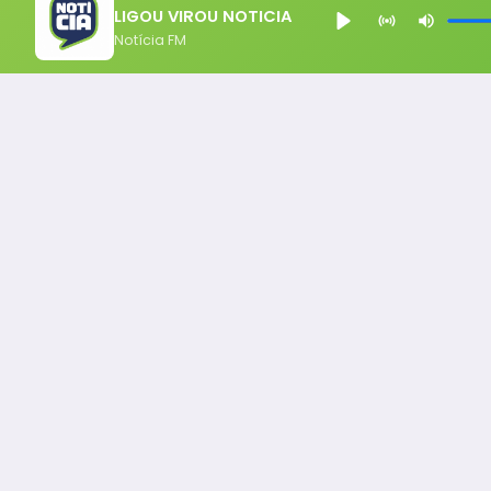
LIGOU VIROU NOTICIA
Notícia FM
Notícia FM
Ligou, Virou Notícia!
Todos os Direito Reservados - uHost ·
Política de P