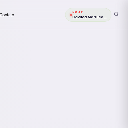
NO AR
Contato
Cavuca Marruco Véio