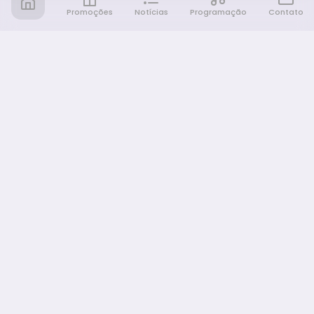
Promoções
Notícias
Programação
Contato
Notícia FM
Ligou, Virou Notícia!
NAVEGAÇÃO
Promoções
Programação
Sobre nós
Notícias
Equipe