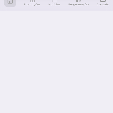
Promoções
Notícias
Programação
Contato
Notícia FM
Ligou, Virou Notícia!
NAVEGAÇÃO
Promoções
Programação
Sobre nós
Notícias
Equipe