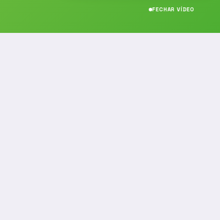
FECHAR VÍDEO
CONTATO
(19) 989314021
(19) 9 8931-4021
contato@noticiafm.com.br
comercial@noticiafm.com.br