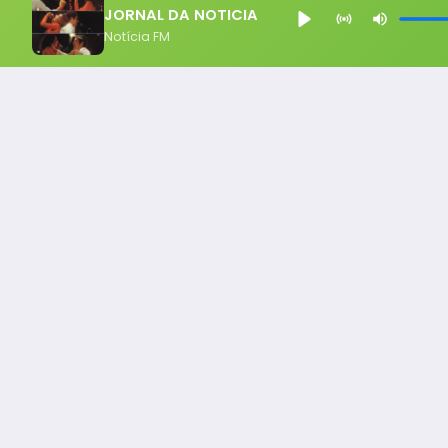
JORNAL DA NOTICIA
Notícia FM
Notícia FM
Ligou, Virou Notícia!
Todos os Direito Reservados - uHost ·
Política de P