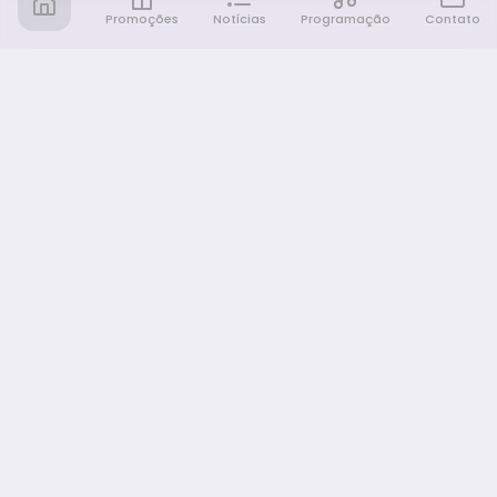
Promoções
Notícias
Programação
Contato
Notícia FM
Ligou, Virou Notícia!
NAVEGAÇÃO
Promoções
Programação
Sobre nós
Notícias
Equipe