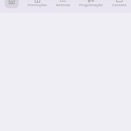
Promoções
Notícias
Programação
Contato
Notícia FM
Ligou, Virou Notícia!
NAVEGAÇÃO
Promoções
Programação
Sobre nós
Notícias
Equipe