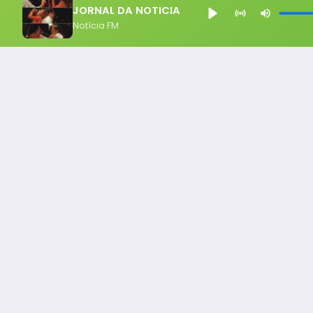
JORNAL DA NOTICIA
Notícia FM
Notícia FM
Ligou, Virou Notícia!
Todos os Direito Reservados - uHost ·
Política de P