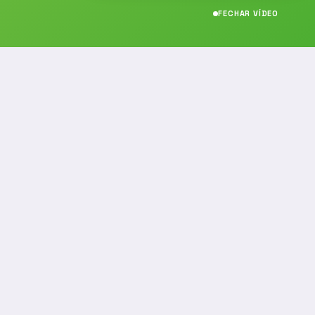
FECHAR VÍDEO
CONTATO
(19) 989314021
(19) 9 8931-4021
contato@noticiafm.com.br
comercial@noticiafm.com.br