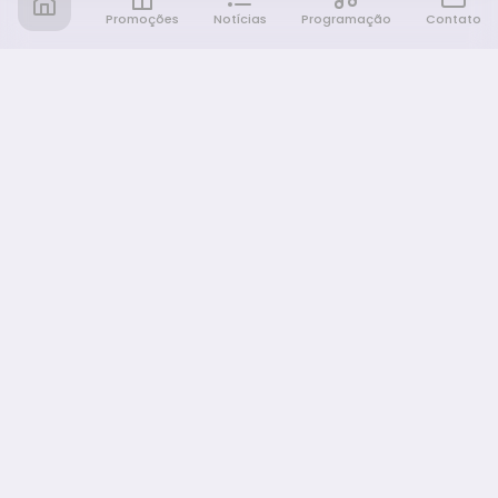
Promoções
Notícias
Programação
Contato
Notícia FM
Ligou, Virou Notícia!
NAVEGAÇÃO
Promoções
Programação
Sobre nós
Notícias
Equipe