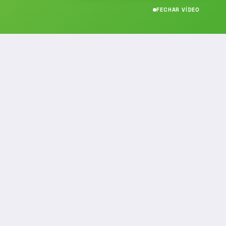
FECHAR VÍDEO
CONTATO
(19) 989314021
(19) 9 8931-4021
contato@noticiafm.com.br
comercial@noticiafm.com.br