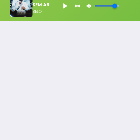
SEM AR
BELO
Notícia FM
Ligou, Virou Notícia!
Todos os Direito Reservados - uHost ·
Política de P