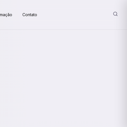
amação
Contato