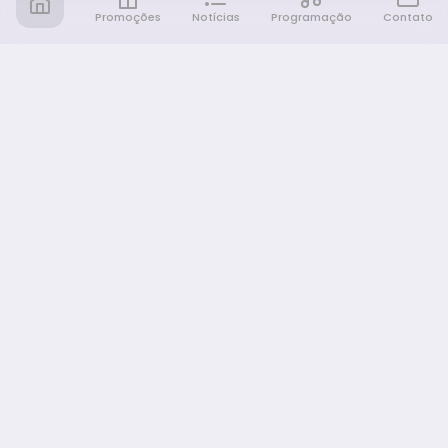
Promoções
Notícias
Programação
Contato
Notícia FM
Ligou, Virou Notícia!
NAVEGAÇÃO
Promoções
Programação
Sobre nós
Notícias
Equipe