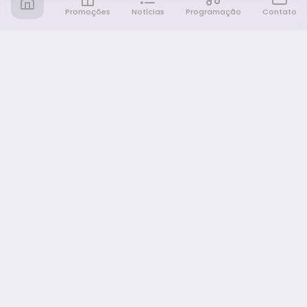
Promoções
Notícias
Programação
Contato
Notícia FM
Ligou, Virou Notícia!
NAVEGAÇÃO
Promoções
Programação
Sobre nós
Notícias
Equipe