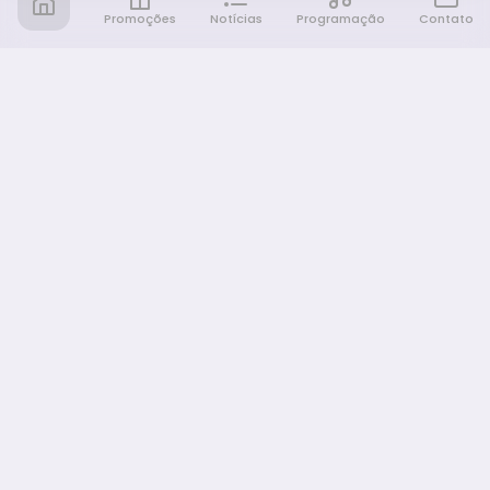
Promoções
Notícias
Programação
Contato
Notícia FM
Ligou, Virou Notícia!
NAVEGAÇÃO
Promoções
Programação
Sobre nós
Notícias
Equipe