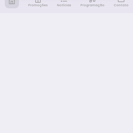
Promoções
Notícias
Programação
Contato
Notícia FM
Ligou, Virou Notícia!
NAVEGAÇÃO
Promoções
Programação
Sobre nós
Notícias
Equipe